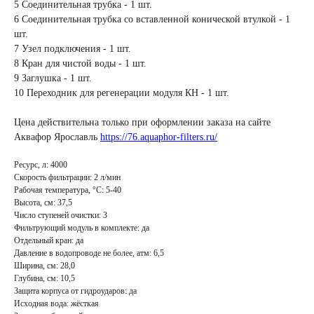
5 Соединительная трубка - 1 шт.
6 Соединительная трубка со вставленной конической втулкой - 1
шт.
7 Узел подключения - 1 шт.
8 Кран для чистой воды - 1 шт.
9 Заглушка - 1 шт.
10 Переходник для регенерации модуля КH - 1 шт.
Цена действительна только при оформлении заказа на сайте
Аквафор Ярославль
https://76.aquaphor-filters.ru/
Ресурс, л: 4000
Скорость фильтрации: 2 л/мин
Рабочая температура, °C: 5-40
Высота, см: 37,5
Число ступеней очистки: 3
Фильтрующий модуль в комплекте: да
Отдельный кран: да
Давление в водопроводе не более, атм: 6,5
Ширина, см: 28,0
Глубина, см: 10,5
Защита корпуса от гидроударов: да
Исходная вода: жёсткая