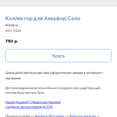
Коллектор для Аквафор Соло
Аквафор
SKU:
0524
750
р.
Купить
Цена действительная при оформлении заказа в интернет-
магазине
Для присоединения дополнительного модуля к уже существующей
системе Кристалл или Трио.
Нашли дешевле? Сделаем еще дешевле!
Скидка по экопрограмме до 20%
Перейти в раздел >>
Аквафор Ярославль
>>
Фильтры для воды
>>