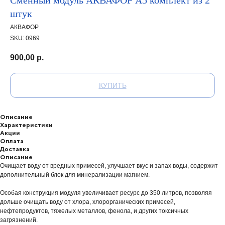
Сменный модуль АКВАФОР А5 комплект из 2
штук
АКВАФОР
SKU:
0969
900,00
р.
КУПИТЬ
Описание
Характеристики
Акции
Оплата
Доставка
Описание
Очищает воду от вредных примесей, улучшает вкус и запах воды, содержит
дополнительный блок для минерализации магнием.
Особая конструкция модуля увеличивает ресурс до 350 литров, позволяя
дольше очищать воду от хлора, хлорорганических примесей,
нефтепродуктов, тяжелых металлов, фенола, и других токсичных
загрязнений.