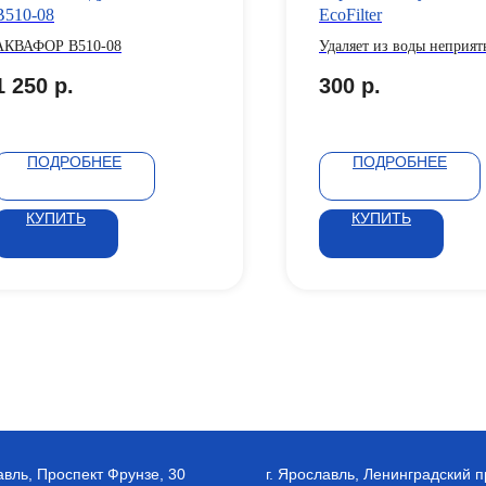
B510-08
EcoFilter
АКВАФОР B510-08
Удаляет из воды неприят
запахи, привкусы, убира
1 250
р.
300
р.
органику, снижает мутно
цветность воды
ПОДРОБНЕЕ
ПОДРОБНЕЕ
КУПИТЬ
КУПИТЬ
авль, Проспект Фрунзе, 30
г. Ярославль, Ленинградский п