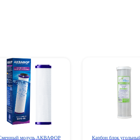
Сменный модуль АКВАФОР
Карбон блок угольны