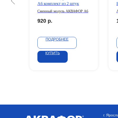
(К5-
А6 комплект из 2 штук
S-К7М
Сменный модуль АКВАФОР А6
920
р.
ПОДРОБНЕЕ
КУПИТЬ
г. Яросл