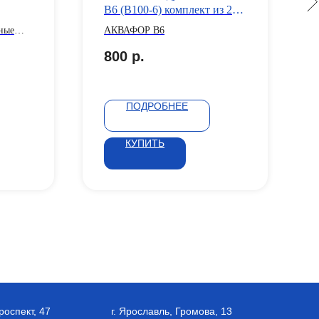
В6 (В100-6) комплект из 2
штук
ные
АКВАФОР В6
ет
800
р.
сть и
ПОДРОБНЕЕ
КУПИТЬ
роспект, 47
г. Ярославль, Громова, 13