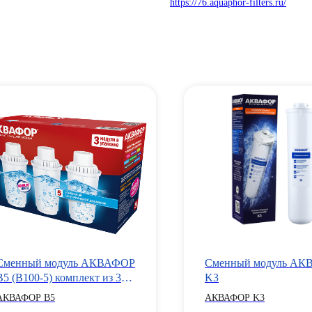
https://76.aquaphor-filters.ru/
Сменный модуль АКВАФОР
Сменный модуль А
В5 (В100-5) комплект из 3
K3
штук
АКВАФОР В5
АКВАФОР K3