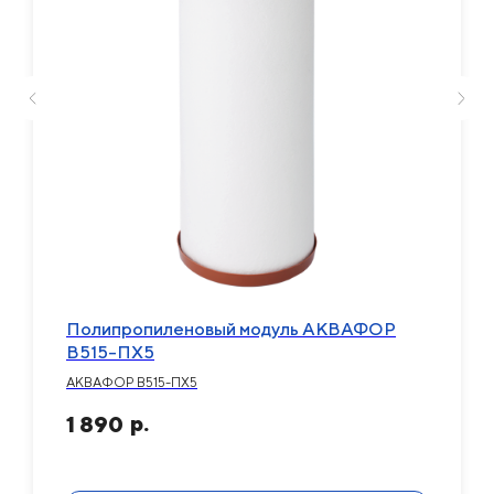
Полипропиленовый модуль АКВАФОР
В515-ПХ5
АКВАФОР В515-ПХ5
р.
1 890