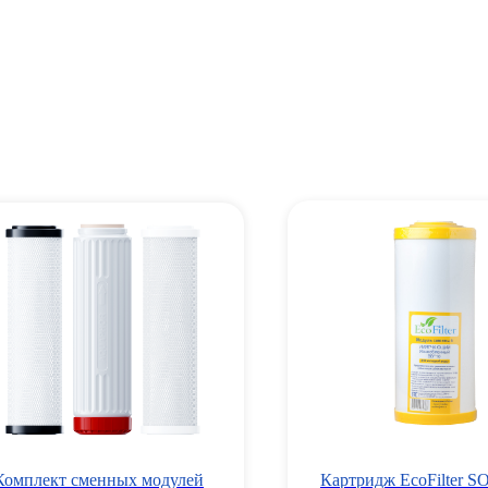
Комплект сменных модулей
Картридж EcoFilter S