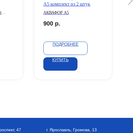
А5 комплект из 2 штук
й
АКВАФОР А5
ды,
900
р.
менные
ПОДРОБНЕЕ
КУПИТЬ
роспект, 47
г. Ярославль, Громова, 13