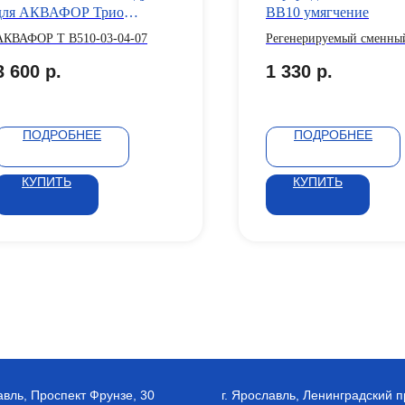
для АКВАФОР Трио
ВВ10 умягчение
Умягчающий (В510-03-04-
АКВАФОР Т В510-03-04-07
Регенерируемый сменны
07)
модуль для умягчения во
3 600
р.
1 330
р.
содержит только ионооб
материалы.
ПОДРОБНЕЕ
ПОДРОБНЕЕ
КУПИТЬ
КУПИТЬ
авль, Проспект Фрунзе, 30
г. Ярославль, Ленинградский п