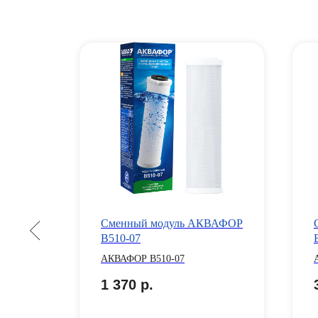
й ВВ10
Сменный модуль АКВАФОР
B510-07
ные
АКВАФОР B510-07
т
1 370
р.
ть и