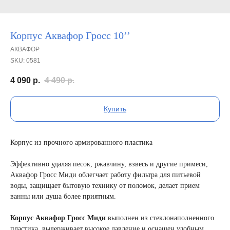
Корпус Аквафор Гросс 10’’
АКВАФОР
SKU:
0581
4 090
р.
4 490
р.
Купить
Корпус из прочного армированного пластика
Эффективно удаляя песок, ржавчину, взвесь и другие примеси,
Аквафор Гросс Миди облегчает работу фильтра для питьевой
воды, защищает бытовую технику от поломок, делает прием
ванны или душа более приятным.
Корпус Аквафор Гросс Миди
выполнен из стеклонаполненного
пластика, выдерживает высокое давление и оснащен удобным